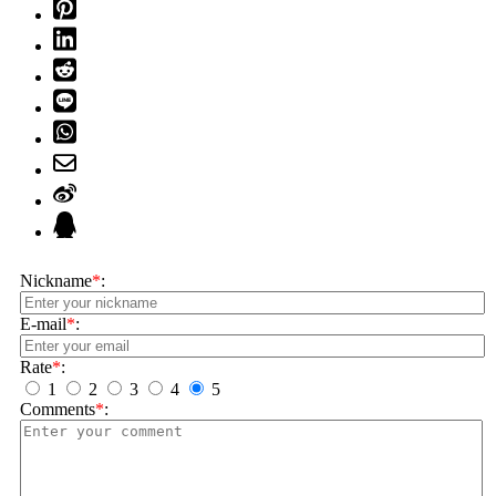
Nickname
*
:
E-mail
*
:
Rate
*
:
1
2
3
4
5
Comments
*
: