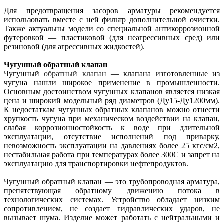
Для предотвращения засоров арматуры рекомендуется
использовать вместе с ней фильтр дополнительной очистки.
Также актуальны модели со специальной антикоррозионной
футеровкой — пластиковой (для неагрессивных сред) или
резиновой (для агрессивных жидкостей).
Чугунный обратный клапан
Чугунный
обратный клапан
— клапана изготовленные из
чугуна нашли широкое применение в промышленности.
Основным достоинством чугунных клапанов является низкая
цена и широкий модельный ряд диаметров (Ду15-Ду1200мм).
К недостаткам чугунных обратных клапанов можно отнести
хрупкость чугуна при механическом воздействии на клапан,
слабая коррозионностойкость к воде при длительной
эксплуатации, отсутствие исполнений под приварку,
невозможность эксплуатации на давлениях более 25 кгс/см2,
нестабильная работа при температурах более 300С и запрет на
эксплуатацию для транспортировки нефтепродуктов.
Чугунный обратный клапан — это трубопроводная арматура,
препятствующая обратному движению потока в
технологических системах. Устройство обладает низким
сопротивлением, не создает гидравлических ударов, не
вызывает шума. Изделие может работать с нейтральными и